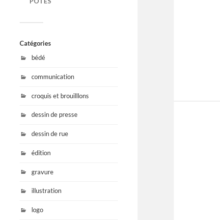
POTES
Catégories
bédé
communication
croquis et brouilllons
dessin de presse
dessin de rue
édition
gravure
illustration
logo