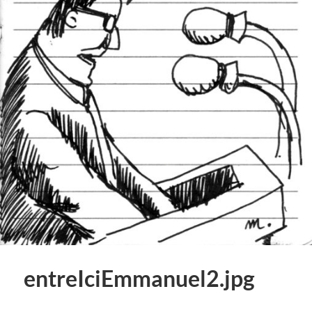
entreIciEmmanuel2.jpg