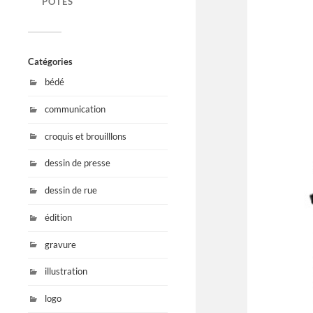
POTES
Catégories
bédé
communication
croquis et brouilllons
dessin de presse
dessin de rue
édition
gravure
illustration
logo