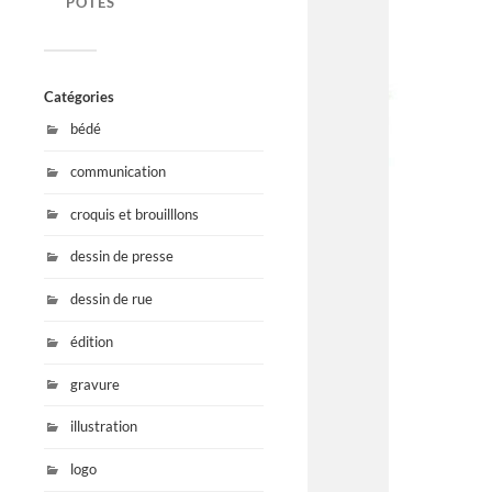
POTES
Catégories
bédé
communication
croquis et brouilllons
dessin de presse
dessin de rue
édition
gravure
illustration
logo