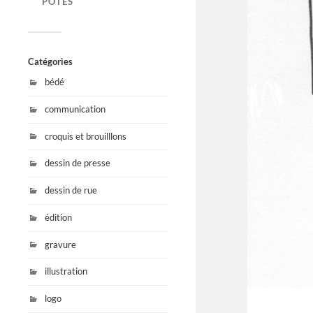
POTES
Catégories
bédé
communication
croquis et brouilllons
dessin de presse
dessin de rue
édition
gravure
illustration
logo