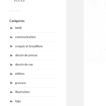
POTES
Catégories
bédé
communication
croquis et brouilllons
dessin de presse
dessin de rue
édition
gravure
illustration
logo