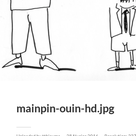
mainpin-ouin-hd.jpg
Uploaded by
tthieuma
28 février 2016
Resolution: 32